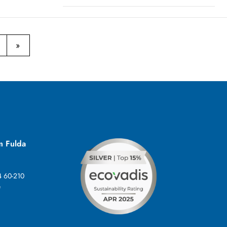
m Fulda
4 60-210
e