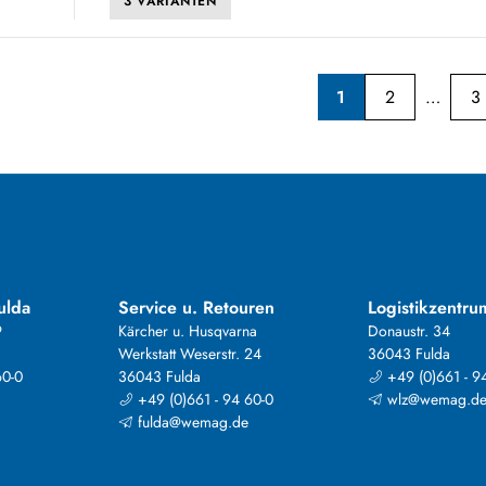
3 VARIANTEN
1
2
3
ulda
Service u. Retouren
Logistikzentru
9
Kärcher u. Husqvarna
Donaustr. 34
Werkstatt Weserstr. 24
36043 Fulda
60-0
36043 Fulda
+49 (0)661 - 9
+49 (0)661 - 94 60-0
wlz@wemag.d
fulda@wemag.de