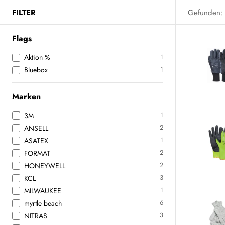
FILTER
Gefunden:
Flags
Aktion %
1
Bluebox
1
Marken
1
3M
2
ANSELL
1
ASATEX
2
FORMAT
2
HONEYWELL
3
KCL
1
MILWAUKEE
6
myrtle beach
3
NITRAS