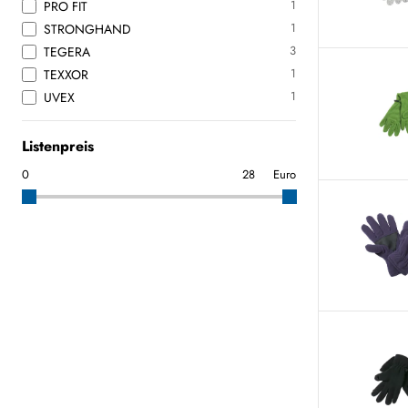
1
PRO FIT
1
STRONGHAND
3
TEGERA
1
TEXXOR
1
UVEX
Listenpreis
Euro