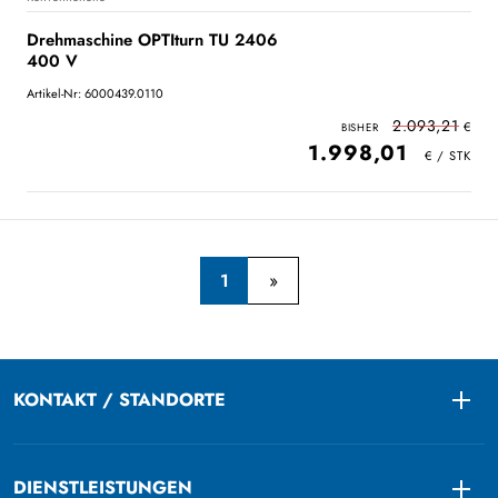
Drehmaschine OPTIturn TU 2406
400 V
Artikel-Nr: 6000439.0110
2.093,21
1.998,01
1
KONTAKT / STANDORTE
Togg
DIENSTLEISTUNGEN
Togg