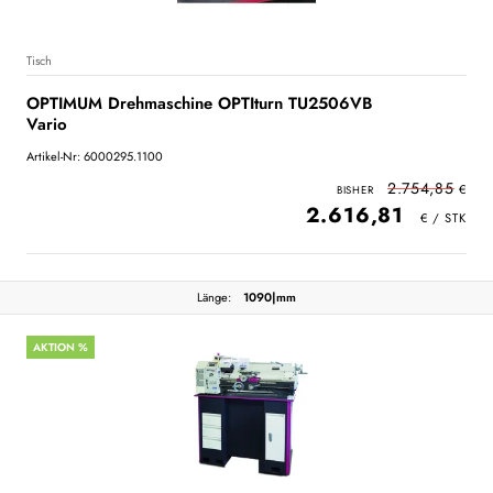
Tisch
OPTIMUM Drehmaschine OPTIturn TU2506VB
Vario
Artikel-Nr: 6000295.1100
2.754,85
2.616,81
Länge:
1090|mm
AKTION %