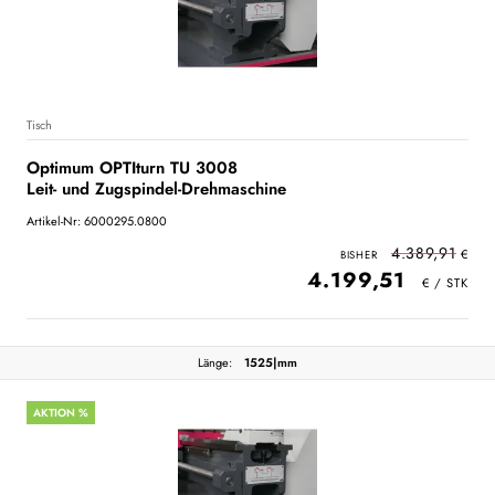
Tisch
Optimum OPTIturn TU 3008
Leit- und Zugspindel-Drehmaschine
Artikel-Nr: 6000295.0800
4.389,91
4.199,51
Länge:
1525|mm
AKTION %