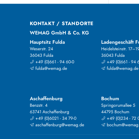
KONTAKT / STANDORTE
WEMAG GmbH & Co. KG
Hauptsitz Fulda
Ladengeschäft F
Weserstr. 24
Heidelsteinstr. 17–1
36043 Fulda
36043 Fulda
+49 (0)661 - 94 60-0
+49 (0)661 - 94 
fulda@wemag.de
fulda@wemag.de
Aschaffenburg
Bochum
Benzstr. 4
Springorumallee 5
63741 Aschaffenburg
44795 Bochum
+49 (0)6021 - 34 79-0
+49 (0)234 - 72 
aschaffenburg@wemag.de
bochum@wemag