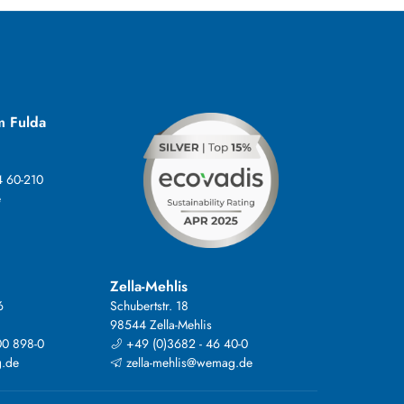
m Fulda
4 60-210
e
Zella-Mehlis
6
Schubertstr. 18
98544 Zella-Mehlis
00 898-0
+49 (0)3682 - 46 40-0
.de
zella-mehlis@wemag.de