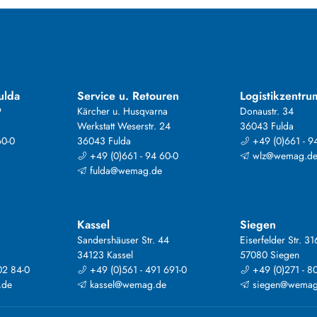
ulda
Service u. Retouren
Logistikzentru
9
Kärcher u. Husqvarna
Donaustr. 34
Werkstatt Weserstr. 24
36043 Fulda
60-0
36043 Fulda
+49 (0)661 - 9
+49 (0)661 - 94 60-0
wlz@wemag.d
fulda@wemag.de
Kassel
Siegen
Sandershäuser Str. 44
Eiserfelder Str. 31
34123 Kassel
57080 Siegen
02 84-0
+49 (0)561 - 491 691-0
+49 (0)271 - 8
.de
kassel@wemag.de
siegen@wemag