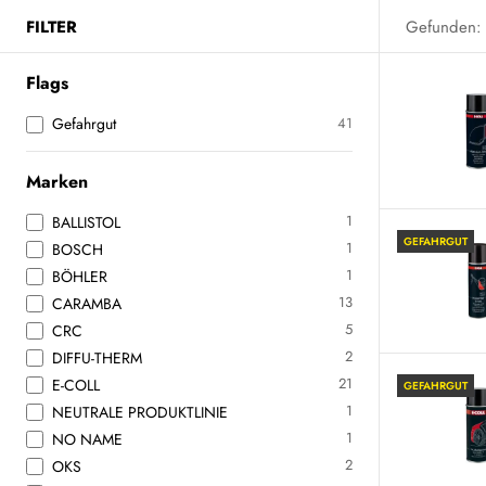
FILTER
Gefunden:
Flags
Gefahrgut
41
Marken
1
BALLISTOL
GEFAHRGUT
1
BOSCH
1
BÖHLER
13
CARAMBA
5
CRC
2
DIFFU-THERM
21
E-COLL
GEFAHRGUT
1
NEUTRALE PRODUKTLINIE
1
NO NAME
2
OKS