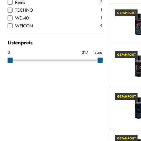
2
Rems
1
TECHNO
GEFAHRGUT
1
WD-40
4
WEICON
Listenpreis
Euro
GEFAHRGUT
GEFAHRGUT
GEFAHRGUT