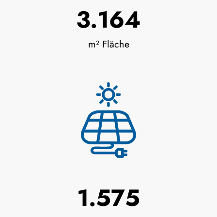
3.366
m² Fläche
1.685