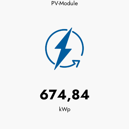
PV-Module
749,83
kWp