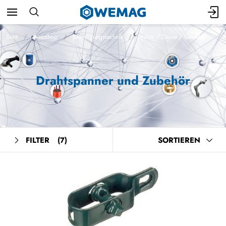
Start
Webshop
Befestigungstechnik
Drähte / Zäune / Gewebe
Drahtspanner und Zubehör
FILTER
(7)
SORTIEREN