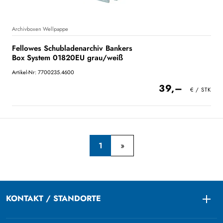
Archivboxen Wellpappe
Fellowes Schubladenarchiv Bankers
Box System 01820EU grau/weiß
Artikel-Nr: 7700235.4600
39,–
1
KONTAKT / STANDORTE
Togg