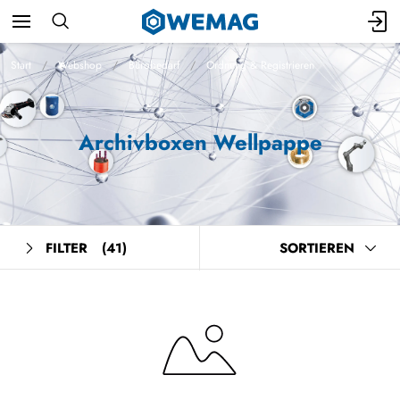
Start
Webshop
Bürobedarf
Ordnung & Registrieren
Archivboxen Wellpappe
FILTER
(41)
SORTIEREN