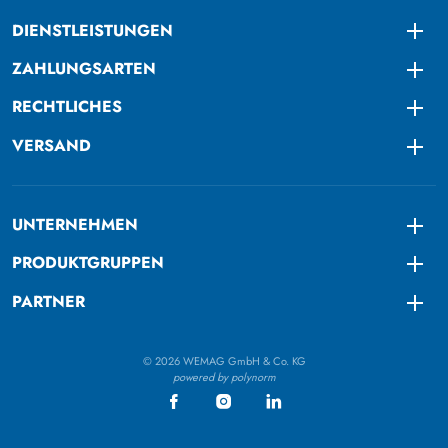
DIENSTLEISTUNGEN
Togg
ZAHLUNGSARTEN
Togg
RECHTLICHES
Togg
VERSAND
Togg
UNTERNEHMEN
Togg
PRODUKTGRUPPEN
Togg
PARTNER
Togg
© 2026 WEMAG GmbH & Co. KG
powered by polynorm