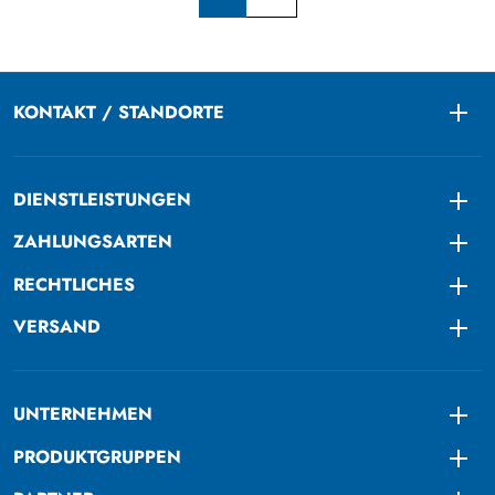
KONTAKT / STANDORTE
Togg
DIENSTLEISTUNGEN
Togg
ZAHLUNGSARTEN
Togg
RECHTLICHES
Togg
VERSAND
Togg
UNTERNEHMEN
Togg
PRODUKTGRUPPEN
Togg