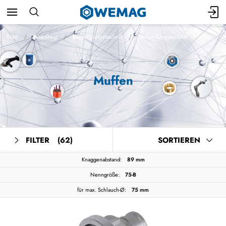
Start
Webshop
Befestigungstechnik
Verbindungstechnik
Muffen
FILTER
(62)
SORTIEREN
Knaggenabstand:
89 mm
Nenngröße:
75-B
für max. Schlauch-Ø:
75 mm