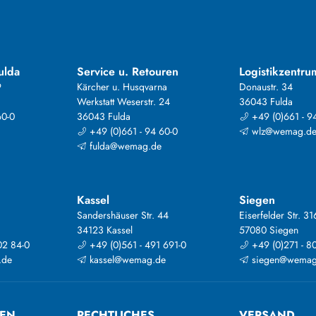
ulda
Service u. Retouren
Logistikzentru
9
Kärcher u. Husqvarna
Donaustr. 34
Werkstatt Weserstr. 24
36043 Fulda
60-0
36043 Fulda
+49 (0)661 - 9
+49 (0)661 - 94 60-0
wlz@wemag.d
fulda@wemag.de
Kassel
Siegen
Sandershäuser Str. 44
Eiserfelder Str. 31
34123 Kassel
57080 Siegen
02 84-0
+49 (0)561 - 491 691-0
+49 (0)271 - 8
.de
kassel@wemag.de
siegen@wemag
TEN
RECHTLICHES
VERSAND