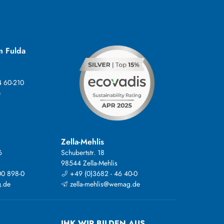
m Fulda
4 60-210
e
Zella-Mehlis
6
Schubertstr. 18
98544 Zella-Mehlis
00 898-0
+49 (0)3682 - 46 40-0
.de
zella-mehlis@wemag.de
IHK WIR BILDEN AUS