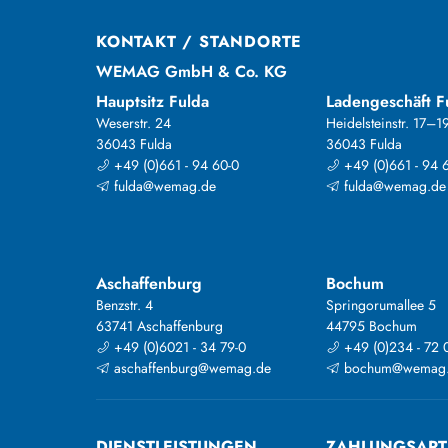
KONTAKT / STANDORTE
WEMAG GmbH & Co. KG
Hauptsitz Fulda
Ladengeschäft F
Weserstr. 24
Heidelsteinstr. 17–1
36043 Fulda
36043 Fulda
+49 (0)661 - 94 60-0
+49 (0)661 - 94 
fulda@wemag.de
fulda@wemag.de
Aschaffenburg
Bochum
Benzstr. 4
Springorumallee 5
63741 Aschaffenburg
44795 Bochum
+49 (0)6021 - 34 79-0
+49 (0)234 - 72 
aschaffenburg@wemag.de
bochum@wemag
DIENSTLEISTUNGEN
ZAHLUNGSAR