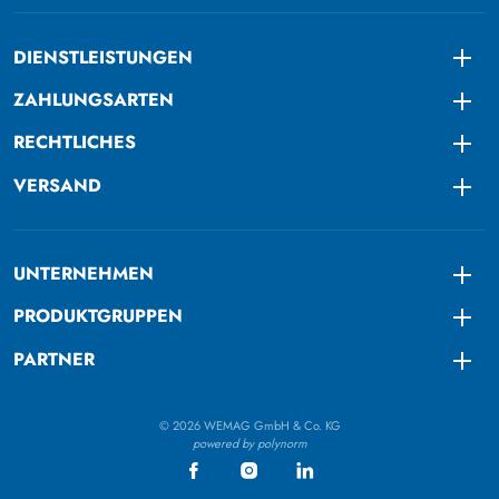
DIENSTLEISTUNGEN
Togg
ZAHLUNGSARTEN
Togg
RECHTLICHES
Togg
VERSAND
Togg
UNTERNEHMEN
Togg
PRODUKTGRUPPEN
Togg
PARTNER
Togg
© 2026 WEMAG GmbH & Co. KG
powered by polynorm