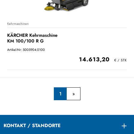
Kehrmaschinen
KÄRCHER Kehrmaschine
KM 100/100 R G
Artikel-Nr: 5005904.0100
14.613,20
1
KONTAKT / STANDORTE
Togg