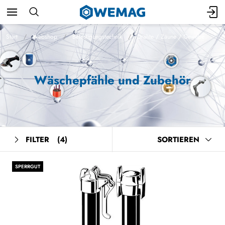
Start
Webshop
Befestigungstechnik
Drähte / Zäune / Gewebe
Wäschepfähle und Zubehör
FILTER
(4)
SORTIEREN
SPERRGUT