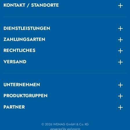
KONTAKT / STANDORTE
Togg
DIENSTLEISTUNGEN
Togg
ZAHLUNGSARTEN
Togg
RECHTLICHES
Togg
VERSAND
Togg
UNTERNEHMEN
Togg
PRODUKTGRUPPEN
Togg
PARTNER
Togg
© 2026 WEMAG GmbH & Co. KG
powered by polynorm