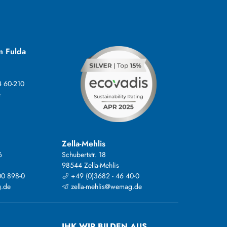
m Fulda
4 60-210
e
Zella-Mehlis
6
Schubertstr. 18
98544 Zella-Mehlis
00 898-0
+49 (0)3682 - 46 40-0
.de
zella-mehlis@wemag.de
IHK WIR BILDEN AUS