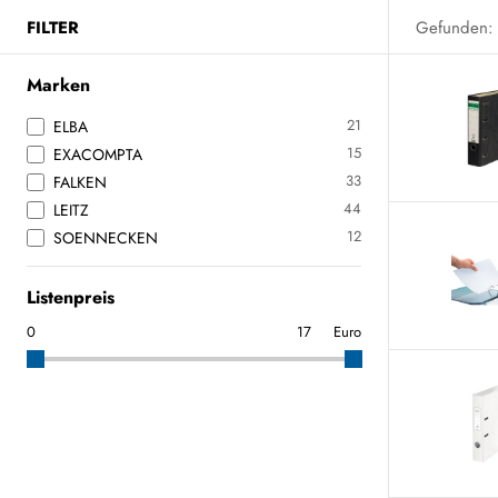
FILTER
Gefunden:
Marken
21
ELBA
15
EXACOMPTA
33
FALKEN
44
LEITZ
12
SOENNECKEN
Listenpreis
Euro