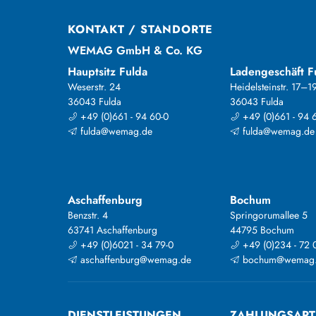
KONTAKT / STANDORTE
WEMAG GmbH & Co. KG
Hauptsitz Fulda
Ladengeschäft F
Weserstr. 24
Heidelsteinstr. 17–1
36043 Fulda
36043 Fulda
+49 (0)661 - 94 60-0
+49 (0)661 - 94 
fulda@wemag.de
fulda@wemag.de
Aschaffenburg
Bochum
Benzstr. 4
Springorumallee 5
63741 Aschaffenburg
44795 Bochum
+49 (0)6021 - 34 79-0
+49 (0)234 - 72 
aschaffenburg@wemag.de
bochum@wemag
DIENSTLEISTUNGEN
ZAHLUNGSAR