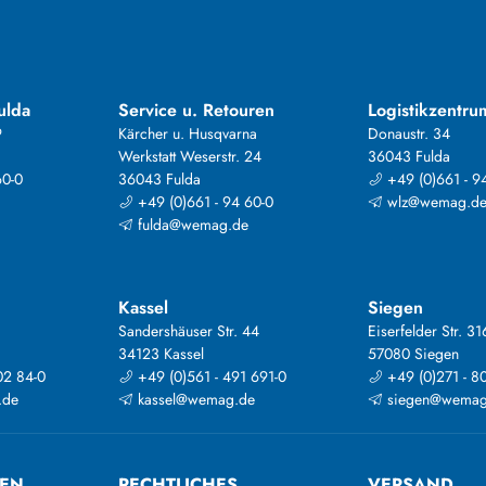
ulda
Service u. Retouren
Logistikzentru
9
Kärcher u. Husqvarna
Donaustr. 34
Werkstatt Weserstr. 24
36043 Fulda
60-0
36043 Fulda
+49 (0)661 - 9
+49 (0)661 - 94 60-0
wlz@wemag.d
fulda@wemag.de
Kassel
Siegen
Sandershäuser Str. 44
Eiserfelder Str. 31
34123 Kassel
57080 Siegen
02 84-0
+49 (0)561 - 491 691-0
+49 (0)271 - 8
.de
kassel@wemag.de
siegen@wemag
TEN
RECHTLICHES
VERSAND