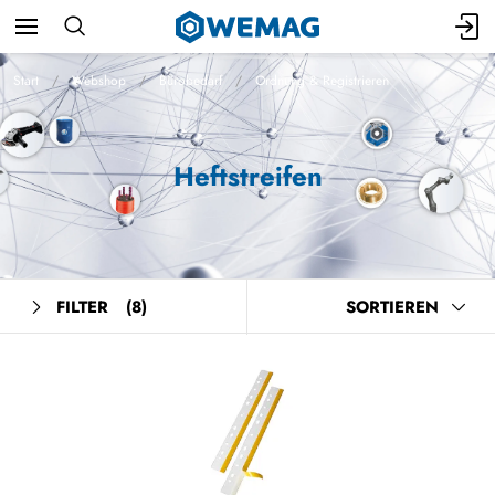
Start
Webshop
Bürobedarf
Ordnung & Registrieren
Heftstreifen
FILTER
(8)
SORTIEREN