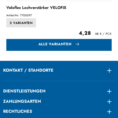
Veloflex Lochverstärker VELOFIX
Artikel-Nr: 7700097
2 VARIANTEN
4,28
ALLE VARIANTEN
KONTAKT / STANDORTE
Togg
DIENSTLEISTUNGEN
Togg
ZAHLUNGSARTEN
Togg
RECHTLICHES
Togg