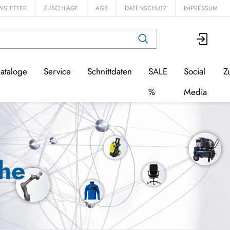
WSLETTER
ZUSCHLÄGE
AGB
DATENSCHUTZ
IMPRESSUM
ataloge
Service
Schnittdaten
SALE
Social
Z
%
Media
uhe