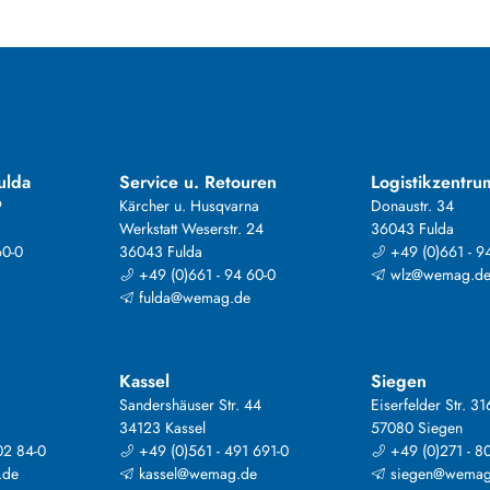
ulda
Service u. Retouren
Logistikzentru
9
Kärcher u. Husqvarna
Donaustr. 34
Werkstatt Weserstr. 24
36043 Fulda
60-0
36043 Fulda
+49 (0)661 - 9
+49 (0)661 - 94 60-0
wlz@wemag.d
fulda@wemag.de
Kassel
Siegen
Sandershäuser Str. 44
Eiserfelder Str. 31
34123 Kassel
57080 Siegen
02 84-0
+49 (0)561 - 491 691-0
+49 (0)271 - 8
.de
kassel@wemag.de
siegen@wemag