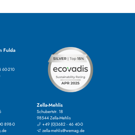
m Fulda
4 60-210
e
Zella-Mehlis
6
Schubertstr. 18
98544 Zella-Mehlis
00 898-0
+49 (0)3682 - 46 40-0
.de
zella-mehlis@wemag.de