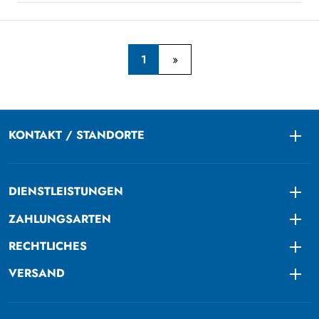
1
KONTAKT / STANDORTE
Togg
DIENSTLEISTUNGEN
Togg
ZAHLUNGSARTEN
Togg
RECHTLICHES
Togg
VERSAND
Togg