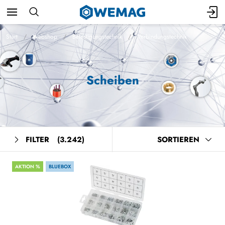
Start
Webshop
Befestigungstechnik
Verbindungstechnik
Scheiben
FILTER
(3.242)
SORTIEREN
AKTION %
BLUEBOX