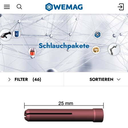
Start
Webshop
Schweißtechnik
WIG
Schlauchpakete
FILTER
(46)
SORTIEREN