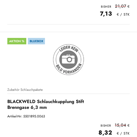
21,07
7,13
AKTION %
BLUEBOX
Zubehör Schlauchpakete
BLACKWELD Schlauchkupplung Stift
Brenngase 6,3 mm
Artikel-Nr: 5501895.0063
15,04
8,32