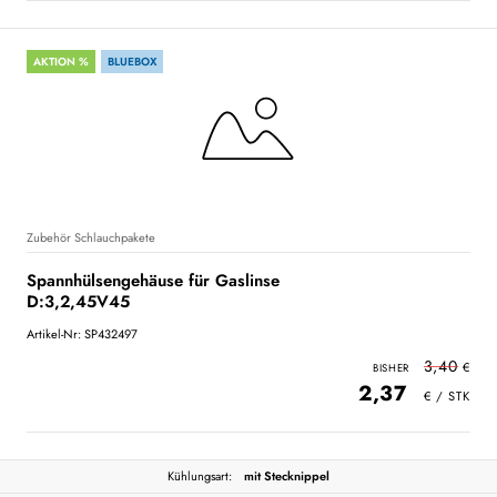
AKTION %
BLUEBOX
Zubehör Schlauchpakete
Spannhülsengehäuse für Gaslinse
D:3,2,45V45
Artikel-Nr: SP432497
3,40
2,37
Kühlungsart:
mit Stecknippel