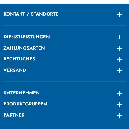
KONTAKT / STANDORTE
Togg
DIENSTLEISTUNGEN
Togg
ZAHLUNGSARTEN
Togg
RECHTLICHES
Togg
VERSAND
Togg
UNTERNEHMEN
Togg
PRODUKTGRUPPEN
Togg
PARTNER
Togg