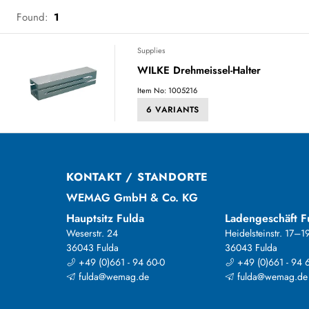
Found:
1
Supplies
WILKE Drehmeissel-Halter
Item No: 1005216
6 VARIANTS
KONTAKT / STANDORTE
WEMAG GmbH & Co. KG
Hauptsitz Fulda
Ladengeschäft F
Weserstr. 24
Heidelsteinstr. 17–1
36043 Fulda
36043 Fulda
+49 (0)661 - 94 60-0
+49 (0)661 - 94 
fulda@wemag.de
fulda@wemag.de