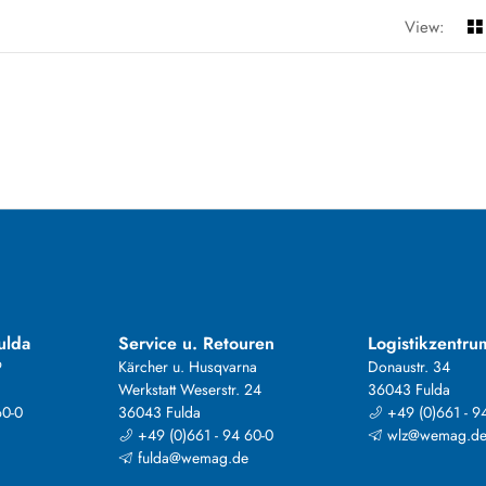
View:
ulda
Service u. Retouren
Logistikzentru
9
Kärcher u. Husqvarna
Donaustr. 34
Werkstatt Weserstr. 24
36043 Fulda
60-0
36043 Fulda
+49 (0)661 - 9
+49 (0)661 - 94 60-0
wlz@wemag.d
fulda@wemag.de