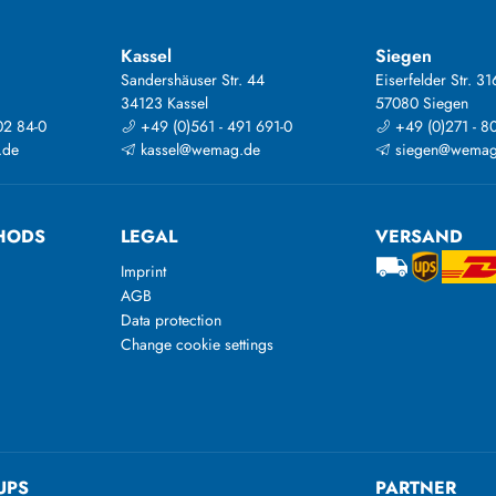
Kassel
Siegen
Sandershäuser Str. 44
Eiserfelder Str. 31
34123 Kassel
57080 Siegen
02 84-0
+49 (0)561 - 491 691-0
+49 (0)271 - 8
.de
kassel@wemag.de
siegen@wemag
HODS
LEGAL
VERSAND
Imprint
AGB
Data protection
Change cookie settings
UPS
PARTNER