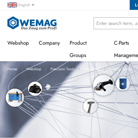
L
English
Webshop
Company
Product
C-Parts
Groups
Manageme
Home
Webshop
Precision Tools
Machining
Turning Tools