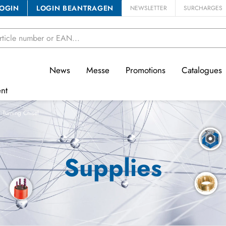
OGIN
LOGIN BEANTRAGEN
NEWSLETTER
SURCHARGES
News
Messe
Promotions
Catalogues
nt
Turning Chisel
Supplies