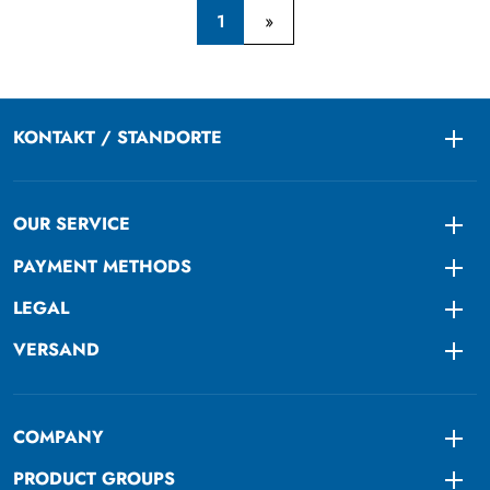
1
KONTAKT / STANDORTE
Togg
OUR SERVICE
Togg
PAYMENT METHODS
Togg
LEGAL
Togg
VERSAND
Togg
COMPANY
Togg
PRODUCT GROUPS
Togg