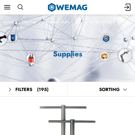
Home
Webshop
Precision Tools
Clamping Technology
Lathe Chucks
Supplies
FILTERS
(195)
SORTING