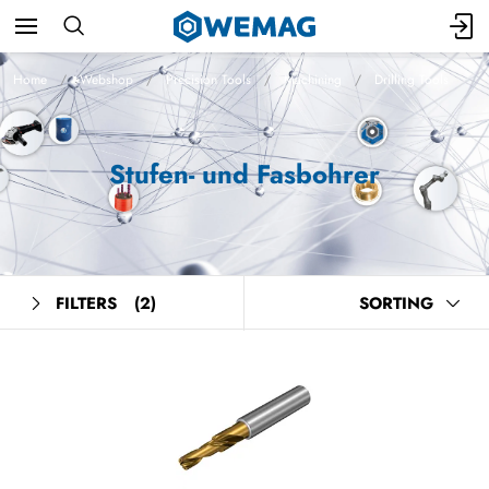
Home
Webshop
Precision Tools
Machining
Drilling Tools
Stufen- und Fasbohrer
FILTERS
(2)
SORTING