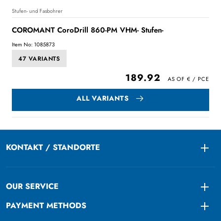
Stufen- und Fasbohrer
COROMANT CoroDrill 860-PM VHM- Stufen-
Item No: 1085873
47 VARIANTS
189.92
ALL VARIANTS
KONTAKT / STANDORTE
Togg
OUR SERVICE
Togg
PAYMENT METHODS
Togg