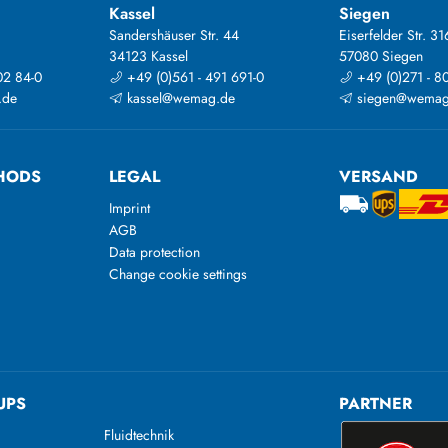
Kassel
Siegen
Sandershäuser Str. 44
Eiserfelder Str. 31
34123 Kassel
57080 Siegen
02 84-0
+49 (0)561 - 491 691-0
+49 (0)271 - 8
.de
kassel@wemag.de
siegen@wemag
HODS
LEGAL
VERSAND
Imprint
AGB
Data protection
Change cookie settings
UPS
PARTNER
Fluidtechnik