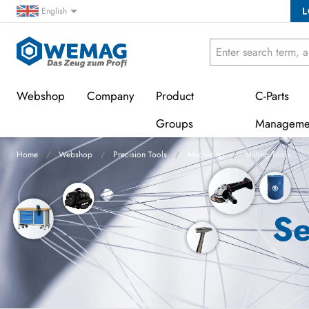
L
English
Webshop
Company
Product
C-Parts
Groups
Manageme
Home
Webshop
Precision Tools
Machining
Milling Tools
Se