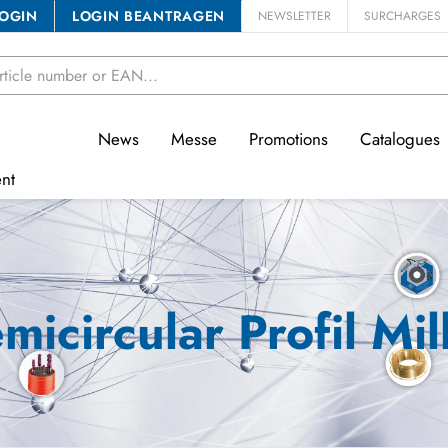
OGIN
LOGIN BEANTRAGEN
NEWSLETTER
SURCHARGES
News
Messe
Promotions
Catalogues
nt
micircular Profil Mil