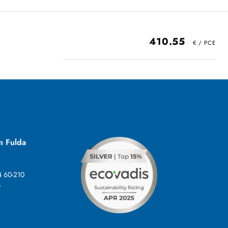
410.55
m Fulda
4 60-210
e