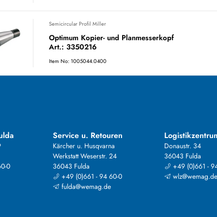
Semicircular Profil Miller
Optimum Kopier- und Planmesserkopf
Art.: 3350216
Item No: 1005044.0400
ulda
Service u. Retouren
Logistikzentru
9
Kärcher u. Husqvarna
Donaustr. 34
Werkstatt Weserstr. 24
36043 Fulda
60-0
36043 Fulda
+49 (0)661 - 9
+49 (0)661 - 94 60-0
wlz@wemag.d
fulda@wemag.de