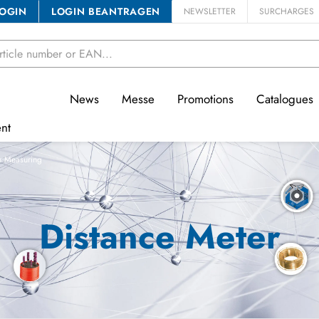
OGIN
LOGIN BEANTRAGEN
NEWSLETTER
SURCHARGES
News
Messe
Promotions
Catalogues
nt
h Measuring
Distance Meter