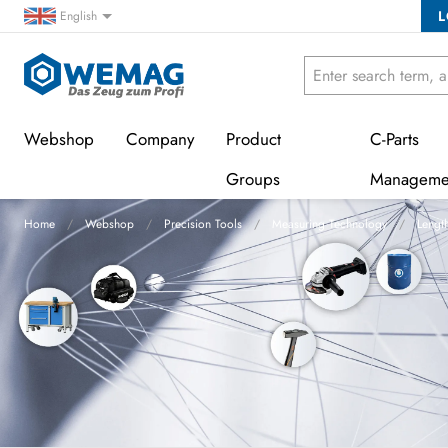
L
English
Webshop
Company
Product
C-Parts
Groups
Manageme
Home
Webshop
Precision Tools
Measuring Technology
Lengt