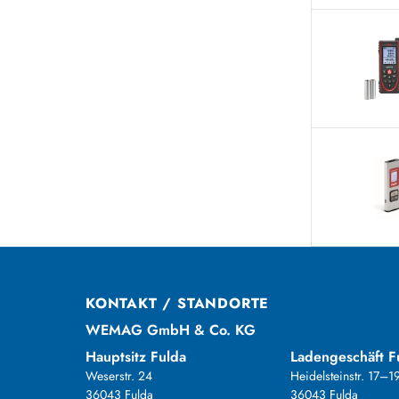
KONTAKT / STANDORTE
WEMAG GmbH & Co. KG
Hauptsitz Fulda
Ladengeschäft F
Weserstr. 24
Heidelsteinstr. 17–1
36043 Fulda
36043 Fulda