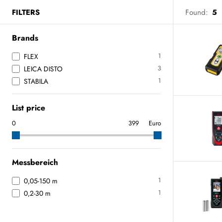
FILTERS
Found:
5
Brands
1
FLEX
3
LEICA DISTO
1
STABILA
List price
Euro
Messbereich
1
0,05-150 m
1
0,2-30 m