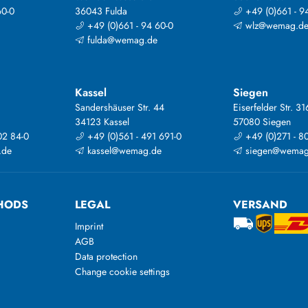
60-0
36043 Fulda
+49 (0)661 - 9
+49 (0)661 - 94 60-0
wlz@wemag.d
fulda@wemag.de
Kassel
Siegen
Sandershäuser Str. 44
Eiserfelder Str. 31
34123 Kassel
57080 Siegen
02 84-0
+49 (0)561 - 491 691-0
+49 (0)271 - 8
.de
kassel@wemag.de
siegen@wemag
HODS
LEGAL
VERSAND
Imprint
AGB
Data protection
Change cookie settings