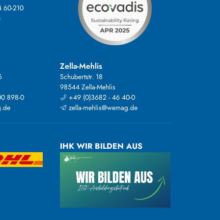
4 60-210
e
Zella-Mehlis
6
Schubertstr. 18
98544 Zella-Mehlis
00 898-0
+49 (0)3682 - 46 40-0
.de
zella-mehlis@wemag.de
IHK WIR BILDEN AUS