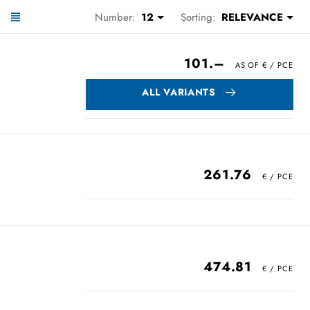
Number:
12
Sorting:
RELEVANCE
101.–
ALL VARIANTS
261.76
474.81