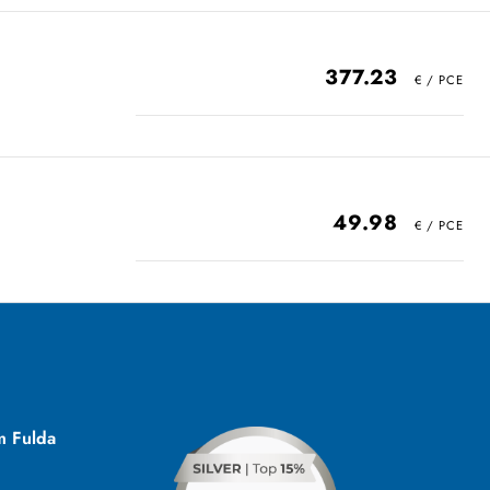
377.23
49.98
m Fulda