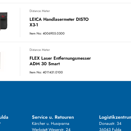
Distance Meter
LEICA Handlasermeter DISTO
X3-1
Item No: 4006905.0300
Distance Meter
FLEX Laser Entfernungsmesser
ADM 30 Smart
Item No: 4011431.0100
ulda
Service u. Retouren
Logistikzentru
9
Kärcher u. Husqvarna
Donaustr. 34
Werkstatt Weserstr. 24
36043 Fulda