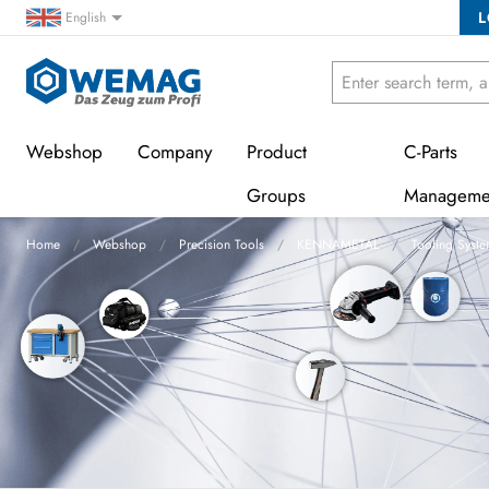
L
English
Webshop
Company
Product
C-Parts
Groups
Manageme
Home
Webshop
Precision Tools
KENNAMETAL
Tooling Syst