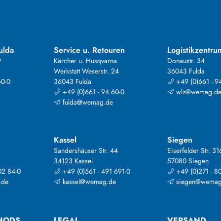
ulda
Service u. Retouren
Logistikzentru
9
Kärcher u. Husqvarna
Donaustr. 34
Werkstatt Weserstr. 24
36043 Fulda
60-0
36043 Fulda
+49 (0)661 - 9
+49 (0)661 - 94 60-0
wlz@wemag.d
fulda@wemag.de
Kassel
Siegen
Sandershäuser Str. 44
Eiserfelder Str. 31
34123 Kassel
57080 Siegen
02 84-0
+49 (0)561 - 491 691-0
+49 (0)271 - 8
.de
kassel@wemag.de
siegen@wemag
HODS
LEGAL
VERSAND