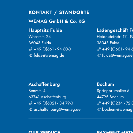
KONTAKT / STANDORTE
WEMAG GmbH & Co. KG
Hauptsitz Fulda
Ladengeschäft F
Weserstr. 24
Heidelsteinstr. 17–1
36043 Fulda
36043 Fulda
+49 (0)661 - 94 60-0
+49 (0)661 - 94 
fulda@wemag.de
fulda@wemag.de
Aschaffenburg
Bochum
Benzstr. 4
Springorumallee 5
63741 Aschaffenburg
44795 Bochum
+49 (0)6021 - 34 79-0
+49 (0)234 - 72 
aschaffenburg@wemag.de
bochum@wemag
OUR SERVICE
PAYMENT MET