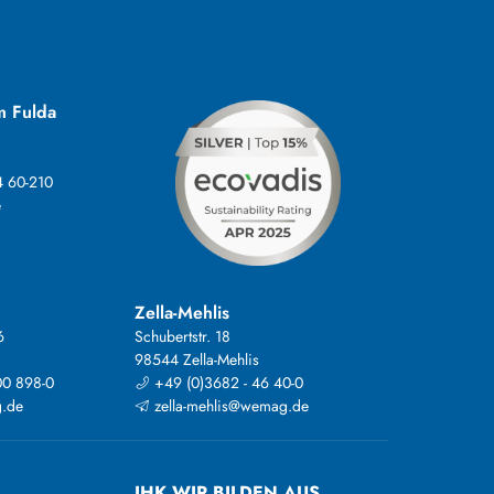
m Fulda
4 60-210
e
Zella-Mehlis
6
Schubertstr. 18
98544 Zella-Mehlis
00 898-0
+49 (0)3682 - 46 40-0
.de
zella-mehlis@wemag.de
IHK WIR BILDEN AUS