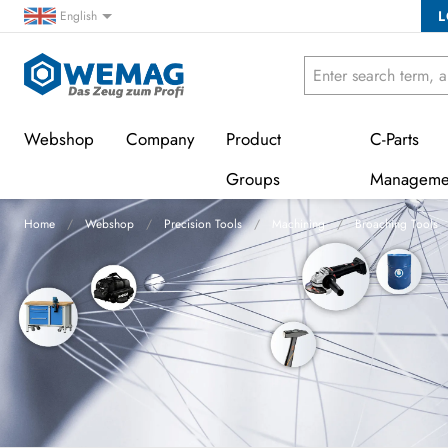
L
English
Webshop
Company
Product
C-Parts
Groups
Manageme
Home
Webshop
Precision Tools
Machining
Broaching Tools