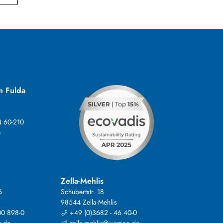
m Fulda
4 60-210
e
Zella-Mehlis
6
Schubertstr. 18
98544 Zella-Mehlis
00 898-0
+49 (0)3682 - 46 40-0
.de
zella-mehlis@wemag.de