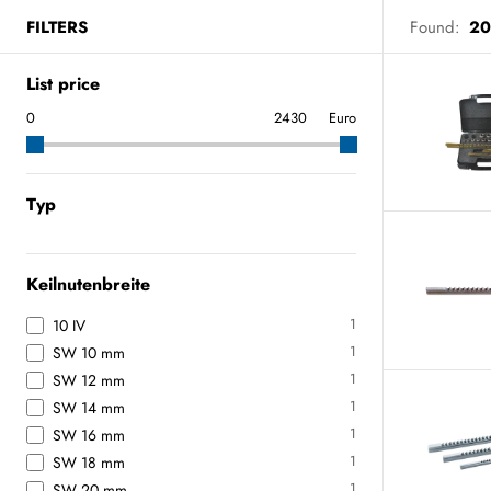
FILTERS
Found:
20
List price
Euro
Typ
Keilnutenbreite
1
10 IV
1
SW 10 mm
1
SW 12 mm
1
SW 14 mm
1
SW 16 mm
1
SW 18 mm
1
SW 20 mm