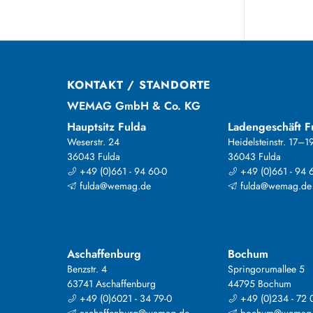
KONTAKT / STANDORTE
WEMAG GmbH & Co. KG
Hauptsitz Fulda
Ladengeschäft F
Weserstr. 24
Heidelsteinstr. 17–1
36043 Fulda
36043 Fulda
+49 (0)661 - 94 60-0
+49 (0)661 - 94 
fulda@wemag.de
fulda@wemag.de
Aschaffenburg
Bochum
Benzstr. 4
Springorumallee 5
63741 Aschaffenburg
44795 Bochum
+49 (0)6021 - 34 79-0
+49 (0)234 - 72 
aschaffenburg@wemag.de
bochum@wemag