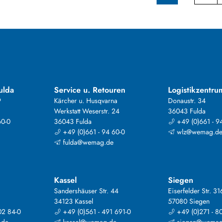
ulda
Service u. Retouren
Logistikzentru
9
Kärcher u. Husqvarna
Donaustr. 34
Werkstatt Weserstr. 24
36043 Fulda
60-0
36043 Fulda
+49 (0)661 - 9
+49 (0)661 - 94 60-0
wlz@wemag.d
fulda@wemag.de
Kassel
Siegen
Sandershäuser Str. 44
Eiserfelder Str. 31
34123 Kassel
57080 Siegen
02 84-0
+49 (0)561 - 491 691-0
+49 (0)271 - 8
.de
kassel@wemag.de
siegen@wemag