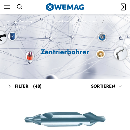
Start
Webshop
Präzisionswerkzeuge
Zerspanung
Bohrwerkzeuge
Zentrierbohrer
FILTER
(48)
SORTIEREN