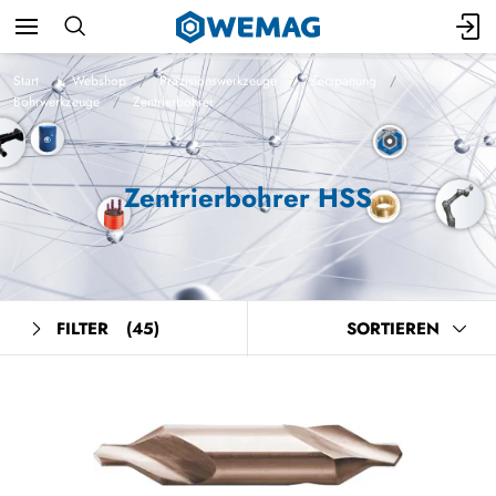
Start
Webshop
Präzisionswerkzeuge
Zerspanung
Bohrwerkzeuge
Zentrierbohrer
Zentrierbohrer HSS
FILTER
(45)
SORTIEREN