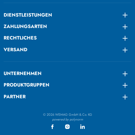
DIENSTLEISTUNGEN
Togg
ZAHLUNGSARTEN
Togg
RECHTLICHES
Togg
VERSAND
Togg
UNTERNEHMEN
Togg
PRODUKTGRUPPEN
Togg
PARTNER
Togg
© 2026 WEMAG GmbH & Co. KG
powered by polynorm