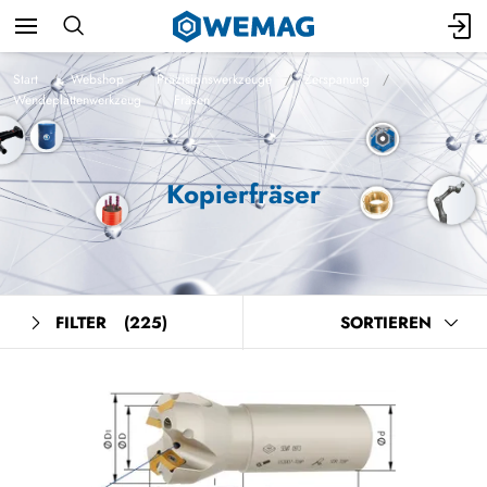
Start
Webshop
Präzisionswerkzeuge
Zerspanung
Wendeplattenwerkzeug
Fräsen
Kopierfräser
FILTER
(225)
SORTIEREN