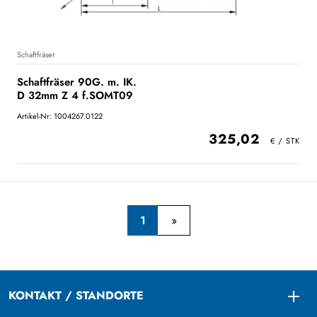
Schaftfräser
Schaftfräser 90G. m. IK.
D 32mm Z 4 f.SOMT09
Artikel-Nr: 1004267.0122
325,02
1
KONTAKT / STANDORTE
Togg