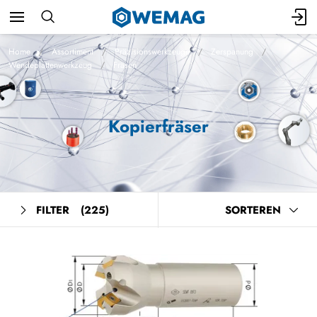
Home
Assortiment
Präzisionswerkzeuge
Zerspanung
Wendeplattenwerkzeug
Fräsen
Kopierfräser
FILTER
(225)
SORTEREN