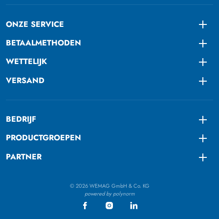
ONZE SERVICE
Togg
BETAALMETHODEN
Togg
WETTELIJK
Togg
VERSAND
Togg
BEDRIJF
Togg
PRODUCTGROEPEN
Togg
PARTNER
Togg
© 2026 WEMAG GmbH & Co. KG
powered by polynorm