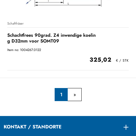
Schaftfräser
Schachtfrees 90grad. Z4 inwendige koelin
g D32mm voor SOMT09
Item no: 1004267.0122
325,02
1
KONTAKT / STANDORTE
Togg