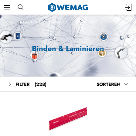
Home
Assortiment
Bürobedarf
Bürotechnik
Binden & Laminieren
FILTER
(228)
SORTEREN