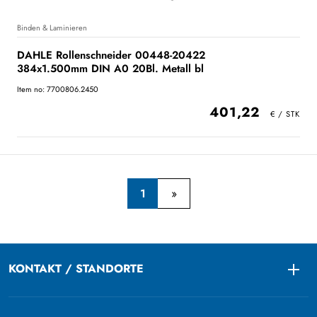
Binden & Laminieren
DAHLE Rollenschneider 00448-20422
384x1.500mm DIN A0 20Bl. Metall bl
Item no: 7700806.2450
401,22
1
KONTAKT / STANDORTE
Togg