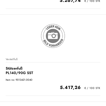
5.267,74
Verstellfuß
Stützenfuß
PL140/90G SST
Item no: 9013421.0040
5.417,26