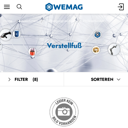
Home
Assortiment
Befestigungstechnik
Holzverbinder
Verstellfuß
FILTER
(8)
SORTEREN