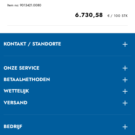
Item no: 9013421.0080
6.730,58
KONTAKT / STANDORTE
Togg
ONZE SERVICE
Togg
BETAALMETHODEN
Togg
WETTELIJK
Togg
VERSAND
Togg
BEDRIJF
Togg