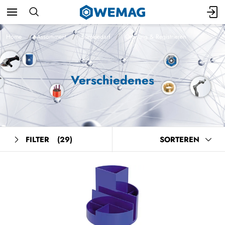
Home
Assortiment
Bürobedarf
Ordnung & Registrieren
Verschiedenes
FILTER
(29)
SORTEREN