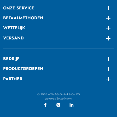
ONZE SERVICE
Togg
BETAALMETHODEN
Togg
WETTELIJK
Togg
VERSAND
Togg
BEDRIJF
Togg
PRODUCTGROEPEN
Togg
PARTNER
Togg
© 2026 WEMAG GmbH & Co. KG
powered by polynorm