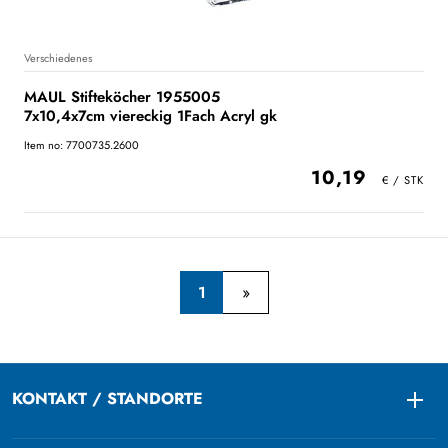
Verschiedenes
MAUL Stifteköcher 1955005
7x10,4x7cm viereckig 1Fach Acryl gk
Item no: 7700735.2600
10,19
1
KONTAKT / STANDORTE
Togg