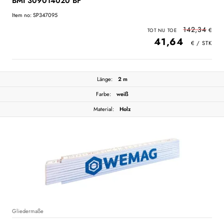
BMI 309014020 BF
Item no: SP347095
142,34
41,64
Länge:
2 m
Farbe:
weiß
Material:
Holz
Gliedermaße