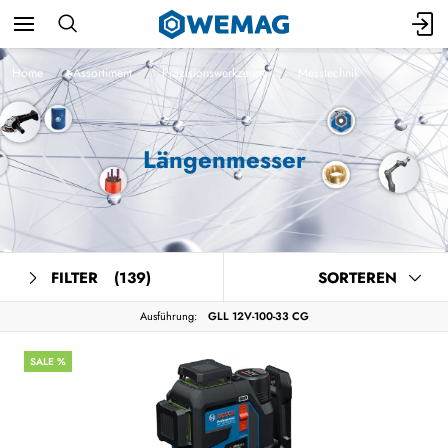
Home
Assortiment
Präzisionswerkzeuge
Messtechnik
Längenmesser
FILTER
(139)
SORTEREN
Ausführung:
GLL 12V-100-33 CG
SALE %