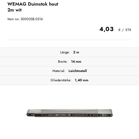
WEMAG Duimstok hout
2m wit
Item no: 3000258.0216
4,03
Länge:
2 m
Breite:
14 mm
Material:
Leichtmetall
Gliederstärke:
1,40 mm