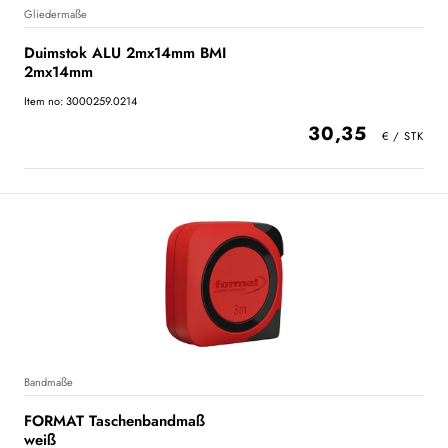
Gliedermaße
Duimstok ALU 2mx14mm BMI
2mx14mm
Item no: 3000259.0214
30,35
Bandmaße
FORMAT Taschenbandmaß
weiß