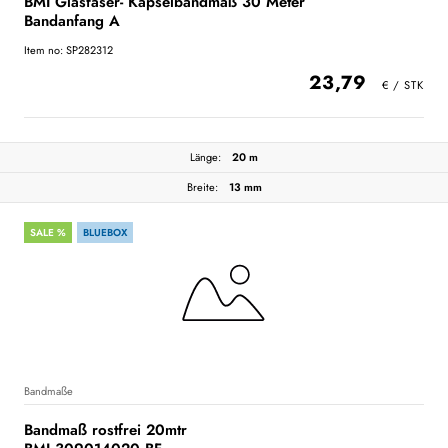
BMI Glasfaser- Kapselbandmaß 30 Meter
Bandanfang A
Item no: SP282312
23,79
Länge:
20 m
Breite:
13 mm
SALE %
BLUEBOX
Bandmaße
Bandmaß rostfrei 20mtr