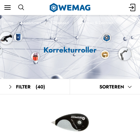
Home
Assortiment
Bürobedarf
Schreiben & Zeichnen
Korrekturroller
FILTER
(40)
SORTEREN