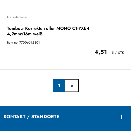
Korrekturroller
Tombow Korrekturroller MONO CT-YXE4
4,2mmx16m weiß
Item no: 7700661.8301
4,51
1
KONTAKT / STANDORTE
Togg