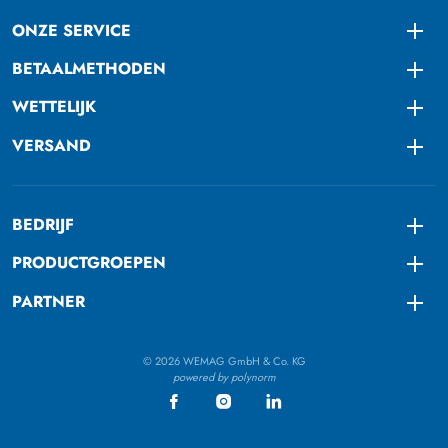
ONZE SERVICE
Togg
BETAALMETHODEN
Togg
WETTELIJK
Togg
VERSAND
Togg
BEDRIJF
Togg
PRODUCTGROEPEN
Togg
PARTNER
Togg
© 2026 WEMAG GmbH & Co. KG
powered by polynorm