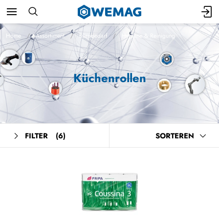
Home
Assortiment
Bürobedarf
Hygiene & Reinigung
Küchenrollen
FILTER
(6)
SORTEREN