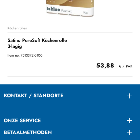
Küchenrollen
Satino PureSoft Küchenrolle
3-lagig
Item no: 7513372.0100
53,88
KONTAKT / STANDORTE
Togg
ONZE SERVICE
Togg
BETAALMETHODEN
Togg