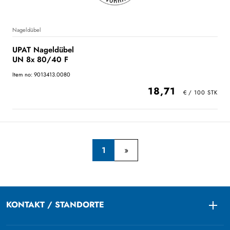
Nageldübel
UPAT Nageldübel
UN 8x 80/40 F
Item no: 9013413.0080
18,71
1
KONTAKT / STANDORTE
Togg