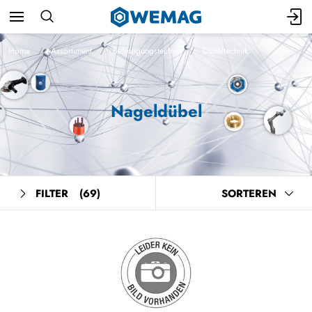
Home
Assortiment
Befestigungstechnik
Dübeltechnik
Nageldübel
FILTER
(69)
SORTEREN