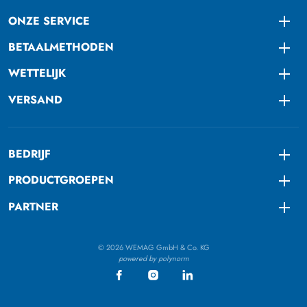
ONZE SERVICE
Togg
BETAALMETHODEN
Togg
WETTELIJK
Togg
VERSAND
Togg
BEDRIJF
Togg
PRODUCTGROEPEN
Togg
PARTNER
Togg
© 2026 WEMAG GmbH & Co. KG
powered by polynorm