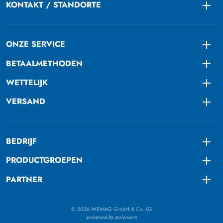
KONTAKT / STANDORTE
Togg
ONZE SERVICE
Togg
BETAALMETHODEN
Togg
WETTELIJK
Togg
VERSAND
Togg
BEDRIJF
Togg
PRODUCTGROEPEN
Togg
PARTNER
Togg
© 2026 WEMAG GmbH & Co. KG
powered by polynorm