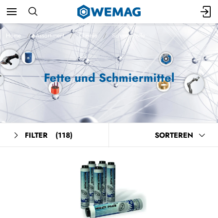
Home
Assortiment
Chemie
Schmierstoffe
Fette und Schmiermittel
FILTER
(118)
SORTEREN