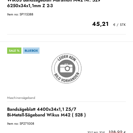
WIKUS Bandsägeblatt Marathon M42 Nr. 529
6250x34x1,1mm Z 2-3
Item no: SP115388
45,21
SALE %
BLUEBOX
Maschinensägeband
Bandsägeblatt 4400x34x1,1 Z5/7
Bi-Metall-Sägeband Wikus M42 ( 528 )
Item no: SP271008
128,92