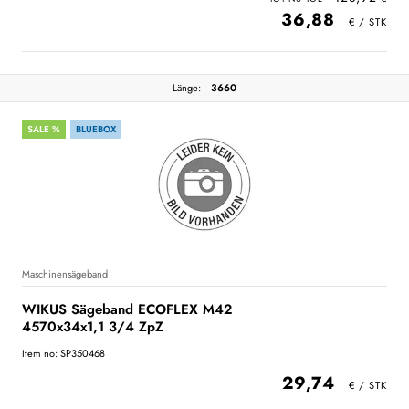
36,88
Länge:
3660
SALE %
BLUEBOX
Maschinensägeband
WIKUS Sägeband ECOFLEX M42
4570x34x1,1 3/4 ZpZ
Item no: SP350468
29,74