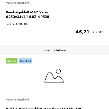
Maschinensägeband
Bandsägeblatt M42 Vario
6250x34x1,1 5-8Z NR528
Item no: SP100400
45,21
Länge:
3660 mm
SALE %
BLUEBOX
Maschinensägeband