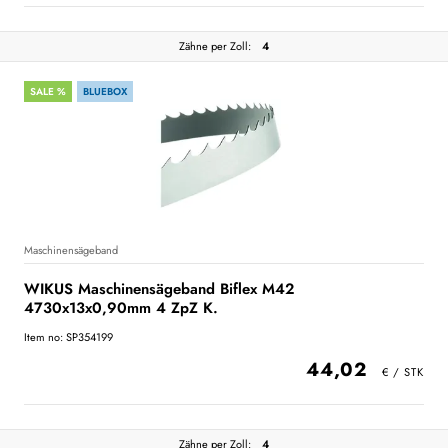
Zähne per Zoll:
4
SALE %
BLUEBOX
Maschinensägeband
WIKUS Maschinensägeband Biflex M42
4730x13x0,90mm 4 ZpZ K.
Item no: SP354199
44,02
Zähne per Zoll:
4