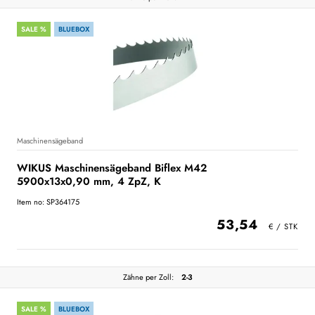
SALE %
BLUEBOX
Maschinensägeband
WIKUS Maschinensägeband Biflex M42
5900x13x0,90 mm, 4 ZpZ, K
Item no: SP364175
53,54
Zähne per Zoll:
2-3
SALE %
BLUEBOX