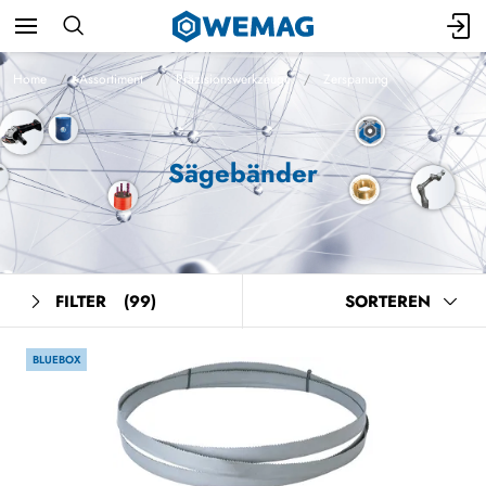
Home
Assortiment
Präzisionswerkzeuge
Zerspanung
Sägebänder
FILTER
(99)
SORTEREN
BLUEBOX