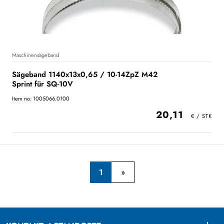
Maschinensägeband
Sägeband 1140x13x0,65 / 10-14ZpZ M42
Sprint für SQ-10V
Item no: 1005066.0100
20,11
1