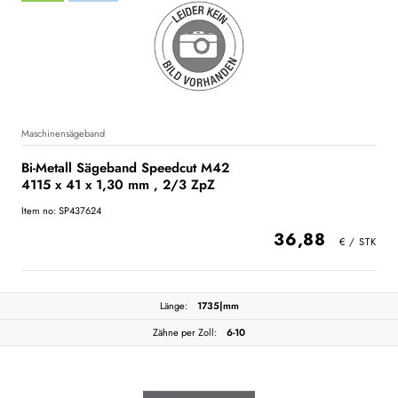
Maschinensägeband
Bi-Metall Sägeband Speedcut M42
4115 x 41 x 1,30 mm , 2/3 ZpZ
Item no: SP437624
36,88
Länge:
1735|mm
Zähne per Zoll:
6-10