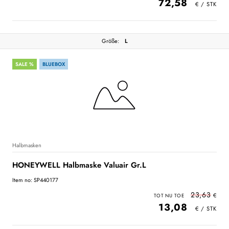
72,58
Größe:
L
SALE %
BLUEBOX
Halbmasken
HONEYWELL Halbmaske Valuair Gr.L
Item no: SP440177
23,63
13,08