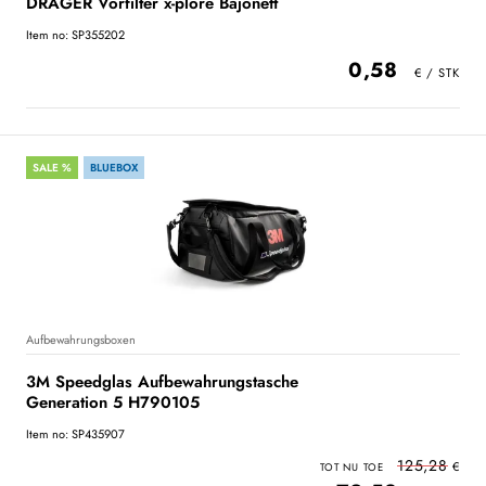
DRÄGER Vorfilter x-plore Bajonett
Item no: SP355202
0,58
SALE %
BLUEBOX
Aufbewahrungsboxen
3M Speedglas Aufbewahrungstasche
Generation 5 H790105
Item no: SP435907
125,28