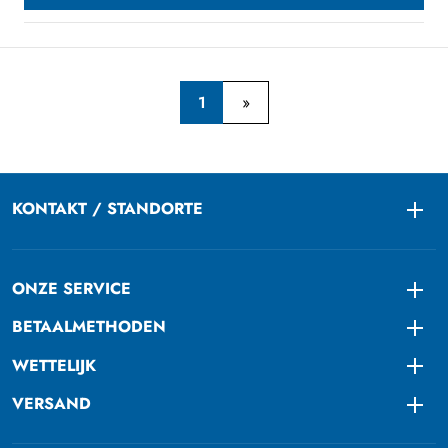
1
KONTAKT / STANDORTE
Togg
ONZE SERVICE
Togg
BETAALMETHODEN
Togg
WETTELIJK
Togg
VERSAND
Togg