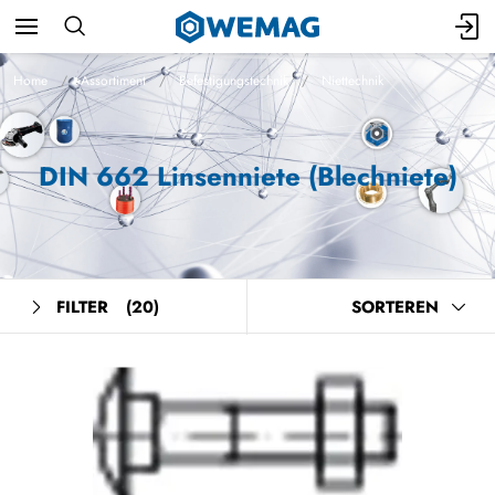
Home
Assortiment
Befestigungstechnik
Niettechnik
DIN 662 Linsenniete (Blechniete)
FILTER
(20)
SORTEREN