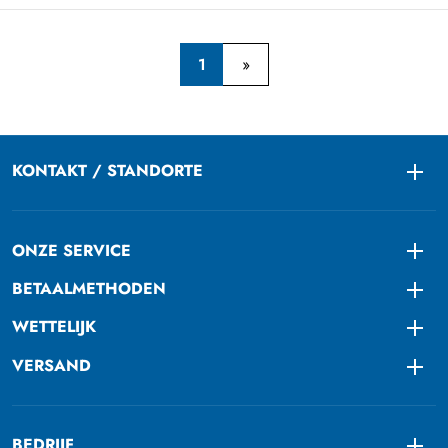
1
KONTAKT / STANDORTE
Togg
ONZE SERVICE
Togg
BETAALMETHODEN
Togg
WETTELIJK
Togg
VERSAND
Togg
BEDRIJF