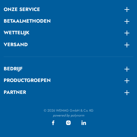
ONZE SERVICE
Togg
BETAALMETHODEN
Togg
WETTELIJK
Togg
VERSAND
Togg
BEDRIJF
Togg
PRODUCTGROEPEN
Togg
PARTNER
Togg
© 2026 WEMAG GmbH & Co. KG
powered by polynorm