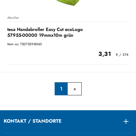
Abroller
tesa Handabroller Easy Cut ecoLogo
57955-00000 19mmx10m grün
Item no: 7507309.8060
3,31
1
KONTAKT / STANDORTE
Togg