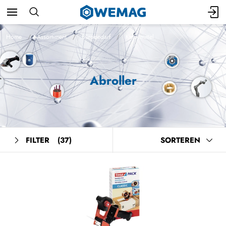
Home
Assortiment
Bürobedarf
Klebemittel
Abroller
FILTER
(37)
SORTEREN