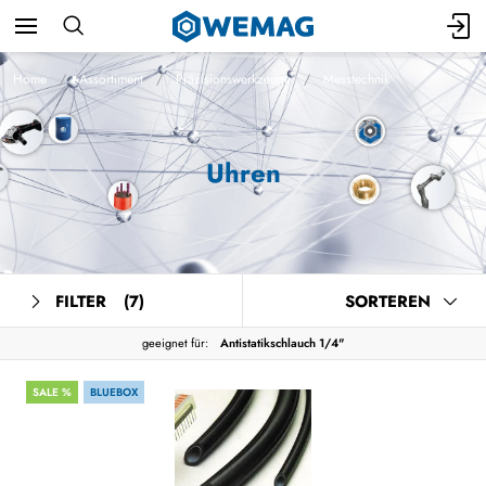
Home
Assortiment
Präzisionswerkzeuge
Messtechnik
Uhren
FILTER
(7)
SORTEREN
geeignet für:
Antistatikschlauch 1/4"
SALE %
BLUEBOX