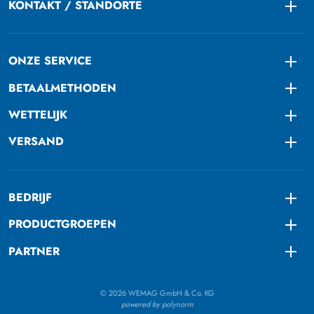
KONTAKT / STANDORTE
Togg
ONZE SERVICE
Togg
BETAALMETHODEN
Togg
WETTELIJK
Togg
VERSAND
Togg
BEDRIJF
Togg
PRODUCTGROEPEN
Togg
PARTNER
Togg
© 2026 WEMAG GmbH & Co. KG
powered by polynorm