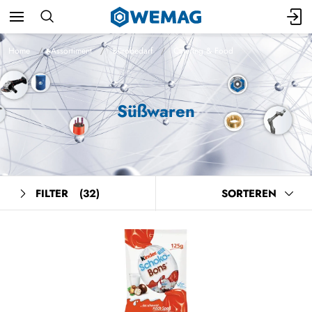
Home
Assortiment
Bürobedarf
Catering & Food
Süßwaren
FILTER
(32)
SORTEREN