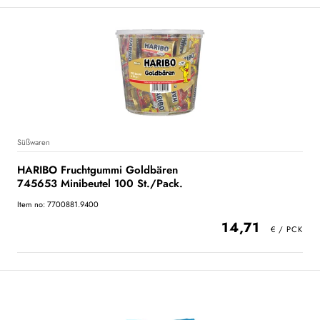
Süßwaren
HARIBO Fruchtgummi Goldbären
745653 Minibeutel 100 St./Pack.
Item no: 7700881.9400
14,71