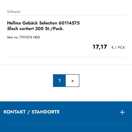
Süßwaren
Hellma Gebäck Selection 60114575
5fach sortiert 200 St./Pack.
Item no: 7701574.1400
17,17
1
KONTAKT / STANDORTE
Togg