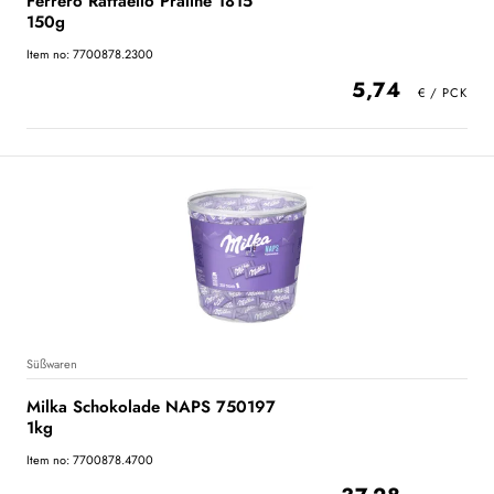
Ferrero Raffaello Praline 1815
150g
Item no: 7700878.2300
5,74
Süßwaren
Milka Schokolade NAPS 750197
1kg
Item no: 7700878.4700