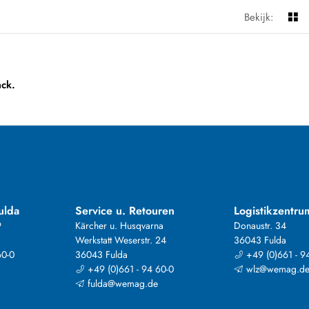
Bekijk:
ck.
ulda
Service u. Retouren
Logistikzentru
9
Kärcher u. Husqvarna
Donaustr. 34
Werkstatt Weserstr. 24
36043 Fulda
60-0
36043 Fulda
+49 (0)661 - 9
+49 (0)661 - 94 60-0
wlz@wemag.d
fulda@wemag.de