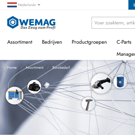
Nederlands
Assortiment
Bedrijven
Productgroepen
C-Parts
Manage
Home
Assortiment
Bürobedarf
Papiere