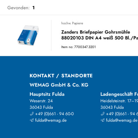
Gevonden:
1
hochw. Papiere
Zanders Briefpapier Gohrsmühle
88020103 DIN A4 weiß 500 Bl./Pa
Item no: 7700347.3201
KONTAKT / STANDORTE
WEMAG GmbH & Co. KG
Hauptsitz Fulda
Ladengeschäft F
Weserstr. 24
Heidelsteinstr. 17–1
36043 Fulda
36043 Fulda
+49 (0)661 - 94 60-0
+49 (0)661 - 94 
fulda@wemag.de
fulda@wemag.de