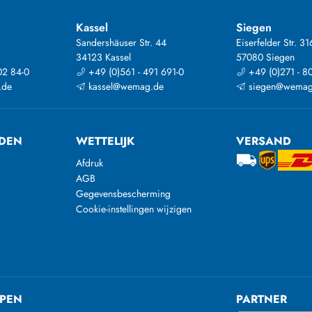
Kassel
Siegen
Sandershäuser Str. 44
Eiserfelder Str. 31
34123 Kassel
57080 Siegen
02 84-0
+49 (0)561 - 491 691-0
+49 (0)271 - 8
.de
kassel@wemag.de
siegen@wemag
DEN
WETTELIJK
VERSAND
Afdruk
AGB
Gegevensbescherming
Cookie-instellingen wijzigen
PEN
PARTNER