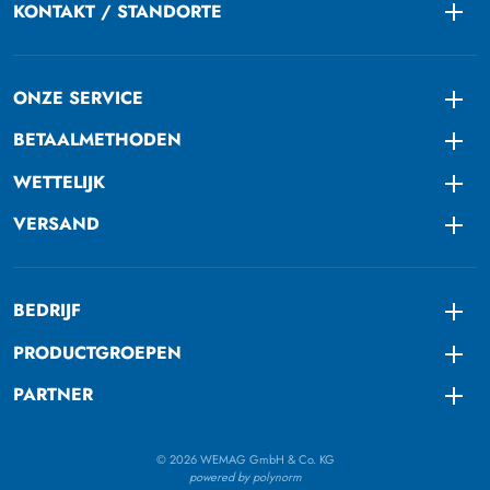
KONTAKT / STANDORTE
Togg
ONZE SERVICE
Togg
BETAALMETHODEN
Togg
WETTELIJK
Togg
VERSAND
Togg
BEDRIJF
Togg
PRODUCTGROEPEN
Togg
PARTNER
Togg
© 2026 WEMAG GmbH & Co. KG
powered by polynorm