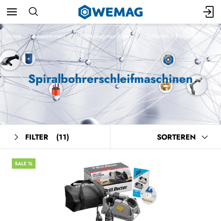
Home
Assortiment
Werkzeugmaschinen
Schleifen / Entgraten
Spiralbohrerschleifmaschinen
FILTER
(11)
SORTEREN
SALE %