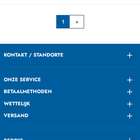
1
KONTAKT / STANDORTE
Togg
ONZE SERVICE
Togg
BETAALMETHODEN
Togg
WETTELIJK
Togg
VERSAND
Togg