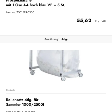
Prospekttasche
mit 1 Öse A4 hoch blau VE = 5 St.
Item no: 7501599.0300
55,62
Ausführung:
4-tlg.
Podeste
Rollensatz 4tlg. für
Sammler 1000/2500l
Item no: 7504248.0200