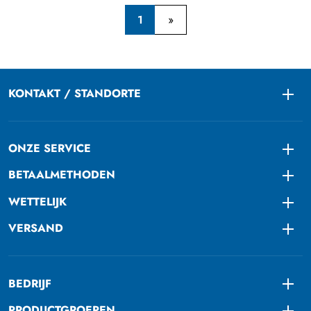
1
KONTAKT / STANDORTE
Togg
ONZE SERVICE
Togg
BETAALMETHODEN
Togg
WETTELIJK
Togg
VERSAND
Togg
BEDRIJF
Togg
PRODUCTGROEPEN