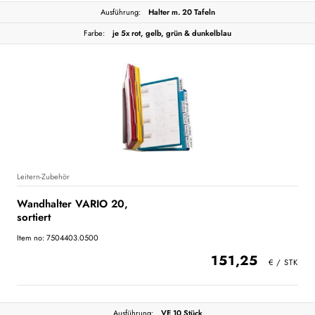
Ausführung:
Halter m. 20 Tafeln
Farbe:
je 5x rot, gelb, grün & dunkelblau
Leitern-Zubehör
Wandhalter VARIO 20,
sortiert
Item no: 7504403.0500
151,25
Ausführung:
VE 10 Stück