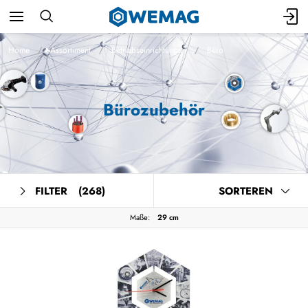
Home
Assortiment
Betriebseinrichtungen
Büro
Bürozubehör
FILTER
(268)
SORTEREN
Maße:
29 cm