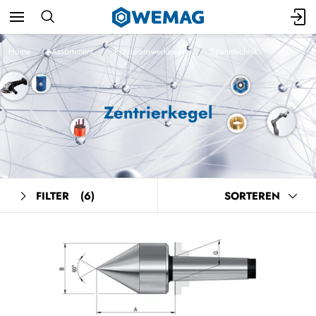
Home
Assortiment
Präzisionswerkzeuge
Spanntechnik
Zentrierkegel
FILTER
(6)
SORTEREN