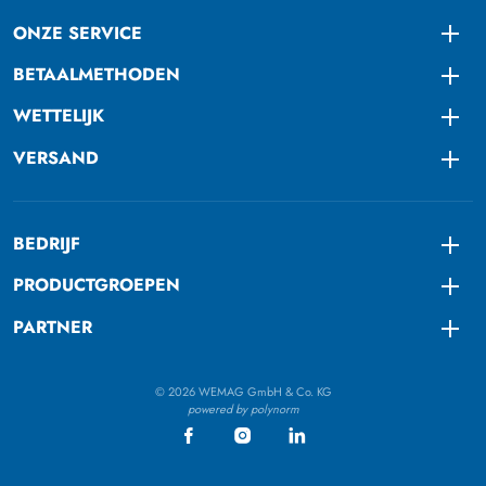
ONZE SERVICE
Togg
BETAALMETHODEN
Togg
WETTELIJK
Togg
VERSAND
Togg
BEDRIJF
Togg
PRODUCTGROEPEN
Togg
PARTNER
Togg
© 2026 WEMAG GmbH & Co. KG
powered by polynorm