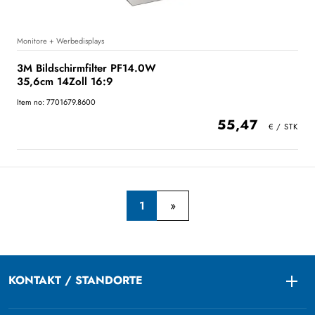
Monitore + Werbedisplays
3M Bildschirmfilter PF14.0W
35,6cm 14Zoll 16:9
Item no: 7701679.8600
55,47
1
KONTAKT / STANDORTE
Togg