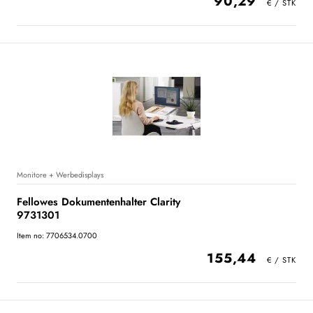
90,29
Monitore + Werbedisplays
Fellowes Dokumentenhalter Clarity
9731301
Item no: 7706534.0700
155,44