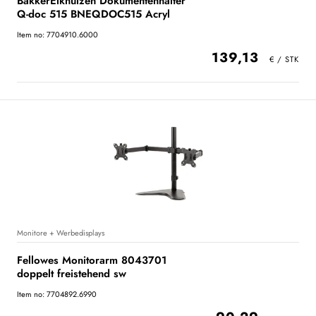
BakkerElkhuizen Dokumentenhalter
Q-doc 515 BNEQDOC515 Acryl
Item no: 7704910.6000
139,13
Monitore + Werbedisplays
Fellowes Monitorarm 8043701
doppelt freistehend sw
Item no: 7704892.6990