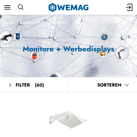
Home
Assortiment
Bürobedarf
EDV
Monitore + Werbedisplays
FILTER
(60)
SORTEREN