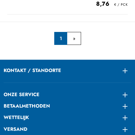
8,76
1
KONTAKT / STANDORTE
Togg
ONZE SERVICE
Togg
BETAALMETHODEN
Togg
WETTELIJK
Togg
VERSAND
Togg