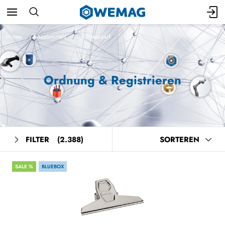
Home
Assortiment
Bürobedarf
Ordnung & Registrieren
FILTER
(2.388)
SORTEREN
SALE %
BLUEBOX