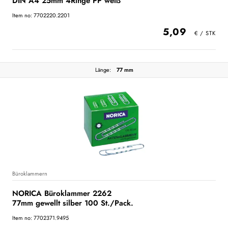
DIN A4 25mm 4Ringe PP weiß
Item no: 7702220.2201
5,09
Länge:
77 mm
Büroklammern
NORICA Büroklammer 2262
77mm gewellt silber 100 St./Pack.
Item no: 7702371.9495