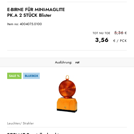
E-BIRNE FÜR MINI-MAGLITE
PK.A 2 STÜCK Blister
Item no: 4004075.0100
5,36
3,56
Ausführung:
rot
SALE %
BLUEBOX
Leuchten/ Strahler