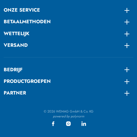
ONZE SERVICE
Togg
BETAALMETHODEN
Togg
WETTELIJK
Togg
VERSAND
Togg
BEDRIJF
Togg
PRODUCTGROEPEN
Togg
PARTNER
Togg
© 2026 WEMAG GmbH & Co. KG
powered by polynorm