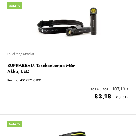
SALE %
Leuchten/ Strahler
SUPRABEAM Taschenlampe M6r
Akku, LED
Item no: 4012771.0100
107,10
83,18
SALE %