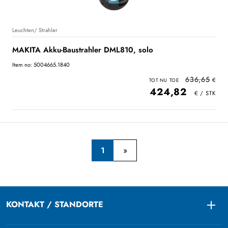
Leuchten/ Strahler
MAKITA Akku-Baustrahler DML810, solo
Item no: 5004665.1840
636,65
424,82
1
KONTAKT / STANDORTE
Togg