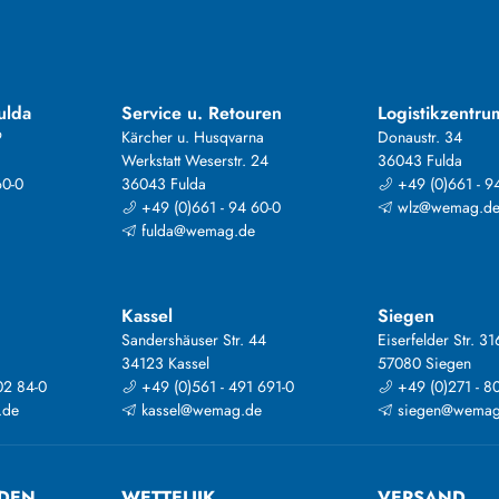
ulda
Service u. Retouren
Logistikzentru
9
Kärcher u. Husqvarna
Donaustr. 34
Werkstatt Weserstr. 24
36043 Fulda
60-0
36043 Fulda
+49 (0)661 - 9
+49 (0)661 - 94 60-0
wlz@wemag.d
fulda@wemag.de
Kassel
Siegen
Sandershäuser Str. 44
Eiserfelder Str. 31
34123 Kassel
57080 Siegen
02 84-0
+49 (0)561 - 491 691-0
+49 (0)271 - 8
.de
kassel@wemag.de
siegen@wemag
DEN
WETTELIJK
VERSAND