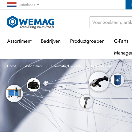
Nederlands
Assortiment
Bedrijven
Productgroepen
C-Parts
Manage
Home
Assortiment
Pneumatik/Hydraulik
Kompressoren