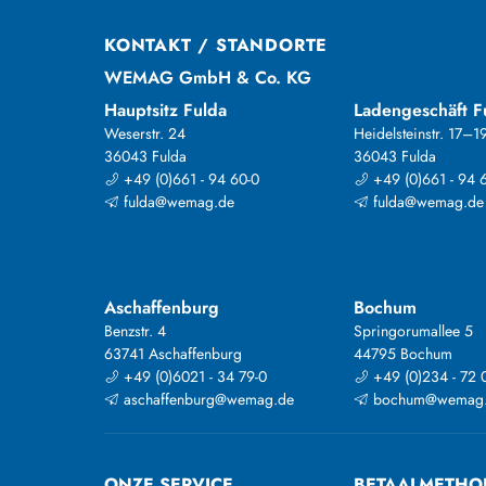
KONTAKT / STANDORTE
WEMAG GmbH & Co. KG
Hauptsitz Fulda
Ladengeschäft F
Weserstr. 24
Heidelsteinstr. 17–1
36043 Fulda
36043 Fulda
+49 (0)661 - 94 60-0
+49 (0)661 - 94 
fulda@wemag.de
fulda@wemag.de
Aschaffenburg
Bochum
Benzstr. 4
Springorumallee 5
63741 Aschaffenburg
44795 Bochum
+49 (0)6021 - 34 79-0
+49 (0)234 - 72 
aschaffenburg@wemag.de
bochum@wemag
ONZE SERVICE
BETAALMETHO