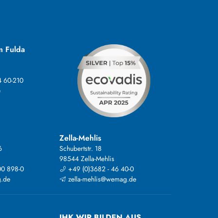
m Fulda
4 60-210
e
Zella-Mehlis
6
Schubertstr. 18
98544 Zella-Mehlis
00 898-0
+49 (0)3682 - 46 40-0
.de
zella-mehlis@wemag.de
IHK WIR BILDEN AUS