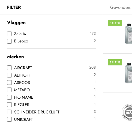
FILTER
Gevonden:
Vlaggen
SALE %
Sale %
173
Bluebox
2
Merken
SALE %
208
AIRCRAFT
2
ALTHOFF
1
ASECOS
1
METABO
1
NO NAME
1
RIEGLER
3
SCHNEIDER DRUCKLUFT
1
UNICRAFT