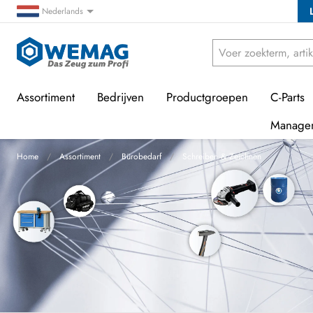
Nederlands
Assortiment
Bedrijven
Productgroepen
C-Parts
Manage
Home
Assortiment
Bürobedarf
Schreiben & Zeichnen