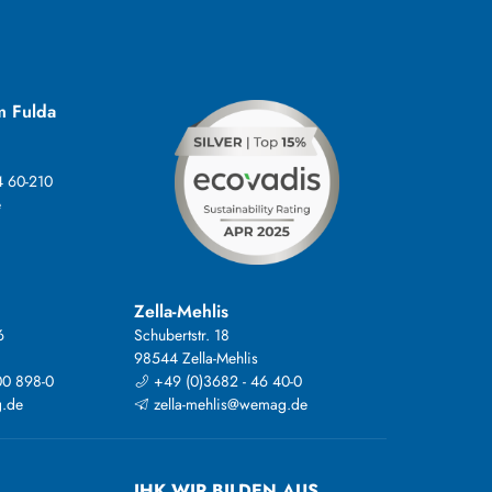
m Fulda
4 60-210
e
Zella-Mehlis
6
Schubertstr. 18
98544 Zella-Mehlis
00 898-0
+49 (0)3682 - 46 40-0
.de
zella-mehlis@wemag.de
IHK WIR BILDEN AUS