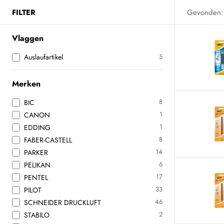
FILTER
Gevonden:
Vlaggen
Auslaufartikel
5
Merken
8
BIC
1
CANON
1
EDDING
8
FABER-CASTELL
14
PARKER
6
PELIKAN
17
PENTEL
33
PILOT
46
SCHNEIDER DRUCKLUFT
2
STABILO