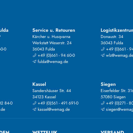
ulda
Service u. Retouren
Logistikzentru
9
Kärcher u. Husqvarna
Donaustr. 34
Werkstatt Weserstr. 24
36043 Fulda
60-0
36043 Fulda
+49 (0)661 - 9
+49 (0)661 - 94 60-0
wlz@wemag.d
fulda@wemag.de
Kassel
Siegen
Sandershäuser Str. 44
Eiserfelder Str. 31
34123 Kassel
57080 Siegen
02 84-0
+49 (0)561 - 491 691-0
+49 (0)271 - 8
.de
kassel@wemag.de
siegen@wemag
DEN
WETTELIJK
VERSAND