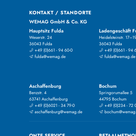
KONTAKT / STANDORTE
WEMAG GmbH & Co. KG
Hauptsitz Fulda
Ladengeschäft F
Weserstr. 24
Heidelsteinstr. 17–1
36043 Fulda
36043 Fulda
+49 (0)661 - 94 60-0
+49 (0)661 - 94 
fulda@wemag.de
fulda@wemag.de
Aschaffenburg
Bochum
Benzstr. 4
Springorumallee 5
63741 Aschaffenburg
44795 Bochum
+49 (0)6021 - 34 79-0
+49 (0)234 - 72 
aschaffenburg@wemag.de
bochum@wemag
ONZE SERVICE
BETAALMETHO